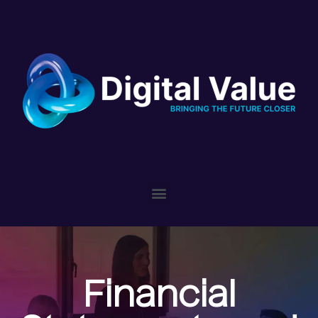
Please
note:
This
website
includes
an
accessibility
system.
Financial