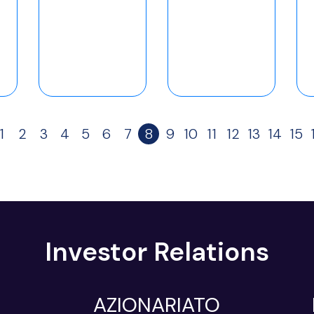
1
2
3
4
5
6
7
8
9
10
11
12
13
14
15
Investor Relations
AZIONARIATO