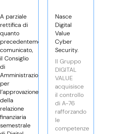
A parziale
Nasce
rettifica di
Digital
quanto
Value
precedentemente
Cyber
comunicato,
Security.
il Consiglio
Il Gruppo
di
DIGITAL
Amministrazione
VALUE
per
acquisisce
l’approvazione
il controllo
della
di A-76
relazione
rafforzando
finanziaria
le
semestrale
competenze
di Digital