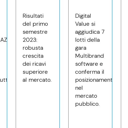
Risultati
Digital
del primo
Value si
semestre
aggiudica 7
AZIONE:
2023:
lotti della
robusta
gara
crescita
Multibrand
dei ricavi
software e
superiore
conferma il
ruttura
al mercato.
posizionamento
nel
mercato
pubblico.