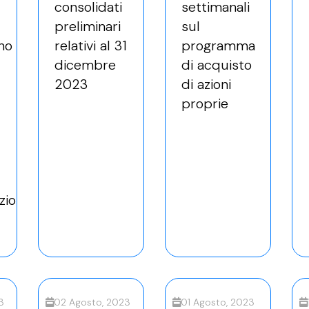
consolidati
settimanali
preliminari
sul
no
relativi al 31
programma
dicembre
di acquisto
2023
di azioni
proprie
zione.
3
02 Agosto, 2023
01 Agosto, 2023