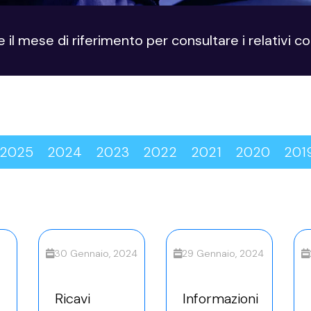
e il mese di riferimento per consultare i relativi 
2025
2024
2023
2022
2021
2020
201
30 Gennaio, 2024
29 Gennaio, 2024
Ricavi
Informazioni