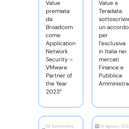
Value
Value e
premiata
Teradata
da
sottoscrivo
Broadcom
un accordo
come
per
Application
l’esclusiva
Network
in Italia nei
Security –
mercati
VMware
Finance e
Partner of
Pubblica
the Year
Amministra
2023″
06 Settembre,
03 Agosto, 202