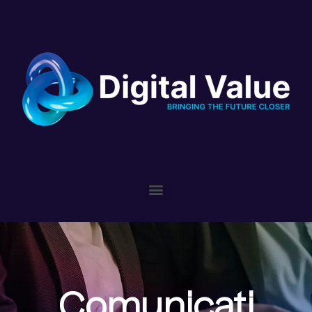
Please
note:
This
website
includes
an
accessibility
system.
Comunicati