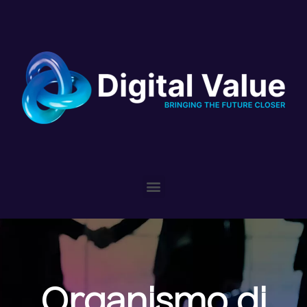
Please
note:
This
website
includes
an
accessibility
system.
Organismo di