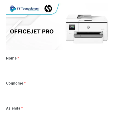
Please
note:
This
website
includes
an
accessibility
system.
Nome
*
Cognome
*
Azienda
*